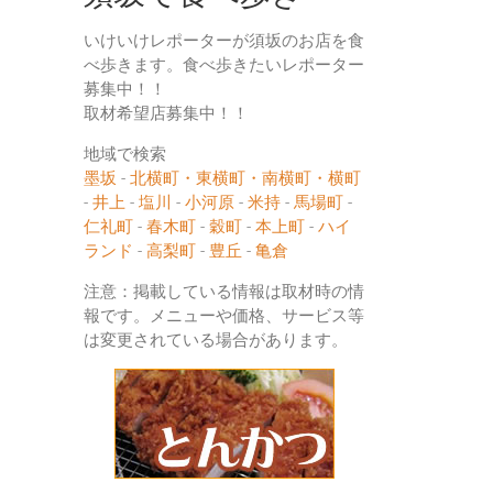
いけいけレポーターが須坂のお店を食
べ歩きます。食べ歩きたいレポーター
募集中！！
取材希望店募集中！！
地域で検索
墨坂
-
北横町・東横町・南横町・横町
-
井上
-
塩川
-
小河原
-
米持
-
馬場町
-
仁礼町
-
春木町
-
穀町
-
本上町
-
ハイ
ランド
-
高梨町
-
豊丘
-
亀倉
注意：掲載している情報は取材時の情
報です。メニューや価格、サービス等
は変更されている場合があります。