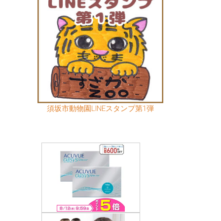
須坂市動物園LINEスタンプ第1弾