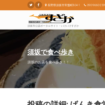
長野県須坂市常盤町804-1
090-9660-239
須坂市公認ポータルサイト・いけいけすざか
須坂で食べ歩き
須坂のお店を食べ歩き！！
投稿の詳細: げんき