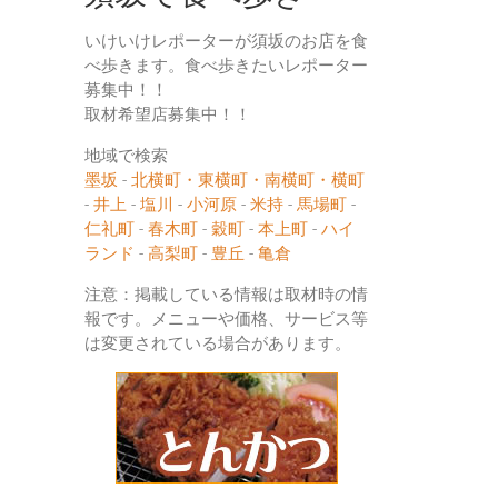
いけいけレポーターが須坂のお店を食
べ歩きます。食べ歩きたいレポーター
募集中！！
取材希望店募集中！！
地域で検索
墨坂
-
北横町・東横町・南横町・横町
-
井上
-
塩川
-
小河原
-
米持
-
馬場町
-
仁礼町
-
春木町
-
穀町
-
本上町
-
ハイ
ランド
-
高梨町
-
豊丘
-
亀倉
注意：掲載している情報は取材時の情
報です。メニューや価格、サービス等
は変更されている場合があります。