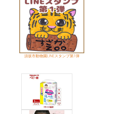
須坂市動物園LINEスタンプ第1弾