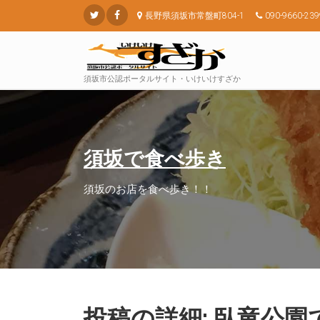
長野県須坂市常盤町804-1
090-9660-239
須坂市公認ポータルサイト・いけいけすざか
須坂で食べ歩き
須坂のお店を食べ歩き！！
投稿の詳細: 臥竜公園