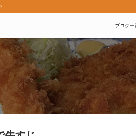
9
ブログ一
で牛すじ