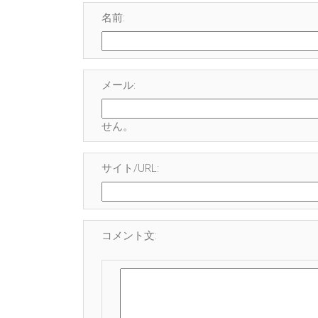
名前:
メール:
せん
。
サイト/URL:
コメント文: