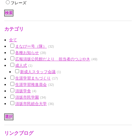
フレーズ
カテゴリ
全て
まなびー号（隊）
(32)
各種お知らせ
(28)
広報須坂公民館だより 担当者のつぶやき
(49)
成人式
(1)
新成人スタッフ会議
(1)
生涯学習まちづくり
(17)
生涯学習推進員会
(32)
須坂学舎
(4)
須坂市民学園
(34)
須坂市民総合大学
(36)
リンクブログ