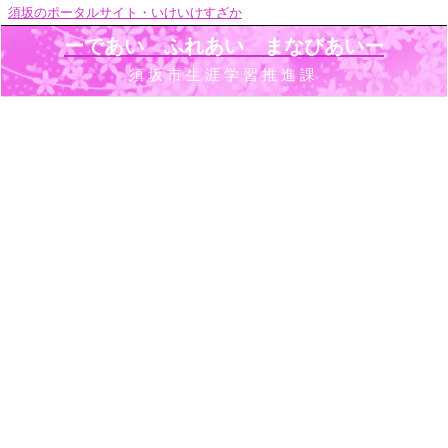
須坂のポータルサイト・いけいけすざか
ーであい ふれあい まなびあいー
須坂市生涯学習推進課