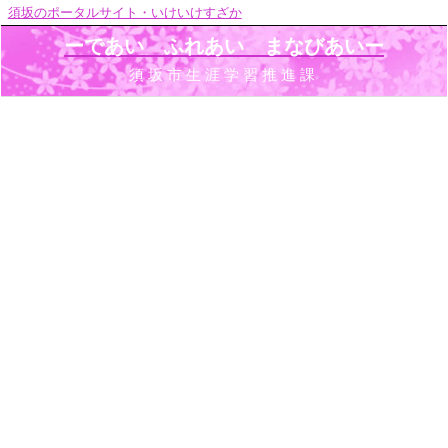
須坂のポータルサイト・いけいけすざか
ーであい ふれあい まなびあいー
須坂市生涯学習推進課