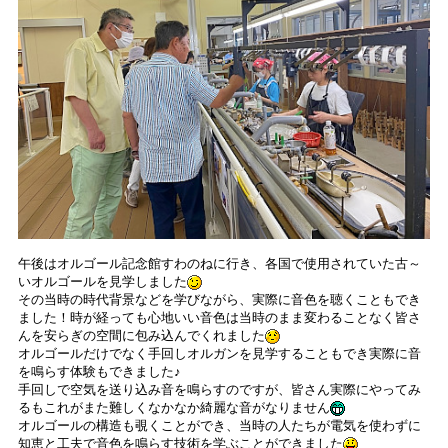
午後はオルゴール記念館すわのねに行き、各国で使用されていた古～
いオルゴールを見学しました
その当時の時代背景などを学びながら、実際に音色を聴くこともでき
ました！時が経っても心地いい音色は当時のまま変わることなく皆さ
んを安らぎの空間に包み込んでくれました
オルゴールだけでなく手回しオルガンを見学することもでき実際に音
を鳴らす体験もできました♪
手回しで空気を送り込み音を鳴らすのですが、皆さん実際にやってみ
るもこれがまた難しくなかなか綺麗な音がなりません
オルゴールの構造も覗くことができ、当時の人たちが電気を使わずに
知恵と工夫で音色を鳴らす技術を学ぶことができました