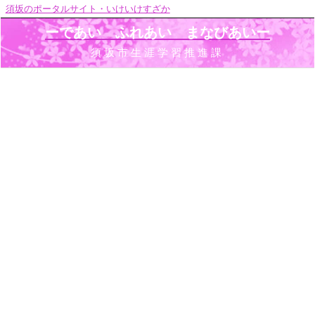
須坂のポータルサイト・いけいけすざか
ーであい ふれあい まなびあいー
須坂市生涯学習推進課