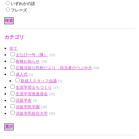
いずれかの語
フレーズ
カテゴリ
全て
まなびー号（隊）
(32)
各種お知らせ
(28)
広報須坂公民館だより 担当者のつぶやき
(49)
成人式
(1)
新成人スタッフ会議
(1)
生涯学習まちづくり
(17)
生涯学習推進員会
(32)
須坂学舎
(4)
須坂市民学園
(34)
須坂市民総合大学
(36)