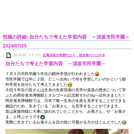
投稿の詳細: 自分たちで考えた学習内容 ～須坂市民学園～
2024/07/25
10:36:44, カテゴリ:
広報須坂公民館だより 担当者のつぶやき
自分たちで考えた学習内容 ～須坂市民学園～
７月２日市民学園５年生の館外学習が行われました
市民学園では年に２回、どこへ出向いて何を学習したいのかという館
外学習を自分たちで考えてきました
今回５年生の皆さんは生糸の生産現場の見学や楽器の歴史について学
ぶため岡谷蚕糸博物館とオルゴール記念館すわのねへ出向きました！
岡谷蚕糸博物館では、日本で唯一生糸の生産を見学することができる
施設のため、生きている「お蚕さん」も見学することができます。
昔は家族同様に大事に扱われていたことから「お蚕さん」や「お蚕さ
ま」と呼ぶそうです
実際に生きているお蚕さんを目の前に可愛がる方がほとんどでした