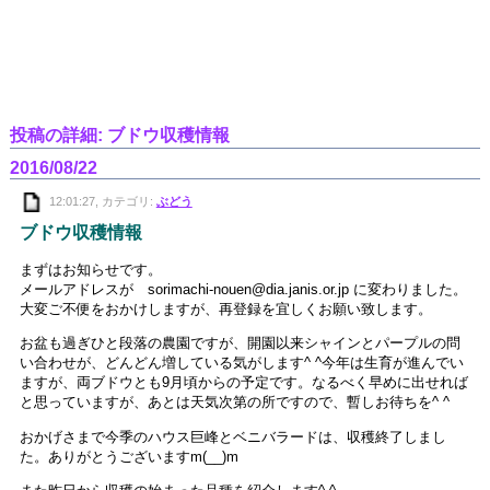
投稿の詳細: ブドウ収穫情報
2016/08/22
12:01:27, カテゴリ:
ぶどう
ブドウ収穫情報
まずはお知らせです。
メールアドレスが sorimachi-nouen@dia.janis.or.jp に変わりました。
大変ご不便をおかけしますが、再登録を宜しくお願い致します。
お盆も過ぎひと段落の農園ですが、開園以来シャインとパープルの問
い合わせが、どんどん増している気がします^ ^今年は生育が進んでい
ますが、両ブドウとも9月頃からの予定です。なるべく早めに出せれば
と思っていますが、あとは天気次第の所ですので、暫しお待ちを^ ^
おかげさまで今季のハウス巨峰とベニバラードは、収穫終了しまし
た。ありがとうございますm(__)m