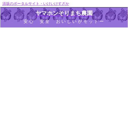
須坂のポータルサイト・いけいけすざか
ヤマホンそりまち農園
安心 安全 おいしいがモットー