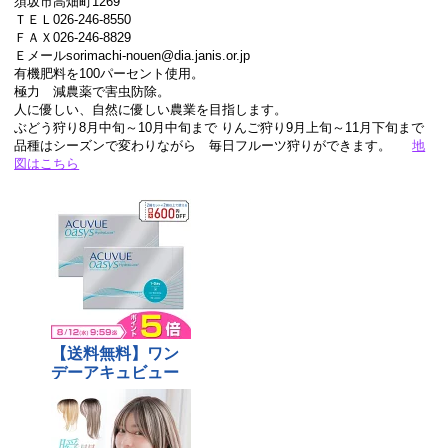
須坂市高畑町1269
ＴＥＬ026-246-8550
ＦＡＸ026-246-8829
Ｅメールsorimachi-nouen@dia.janis.or.jp
有機肥料を100パーセント使用。
極力 減農薬で害虫防除。
人に優しい、自然に優しい農業を目指します。
ぶどう狩り8月中旬～10月中旬まで りんご狩り9月上旬～11月下旬まで
品種はシーズンで変わりながら 毎日フルーツ狩りができます。
地
図はこちら