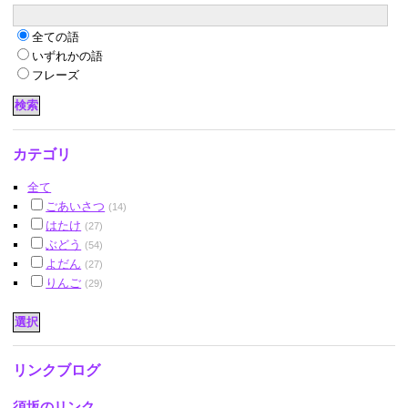
全ての語
いずれかの語
フレーズ
カテゴリ
全て
ごあいさつ
(14)
はたけ
(27)
ぶどう
(54)
よだん
(27)
りんご
(29)
リンクブログ
須坂のリンク