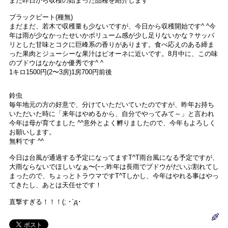
また昨日から収穫の始まった品種を紹介します^ ^
ブラックビート(種無)
まだまだ、若木で収穫量も少ないですが、今日から収穫開始です^ ^今
年は雨が少なかったせいかボリューム感が少し足りないかな？サッパ
リとした甘味とコクに巨峰系の香りがあります。食べ応えのある締ま
った果肉とジューシーな果汁はピオーネに近いです。8月中に、この味
のブドウはなかなか優秀です^ ^
1キロ1500円(2〜3房)1房700円前後
鈴虫
毎年地元の方の好意で、分けていただいていたのですが、昨年お持ち
いただいた時に「来年はやめるから、自分でやってみて～」と言われ
今年は母が育てました ^^意外とよく孵りましたので、今年もよろしく
お願いします。
無料です ^^
今日は台風が通過する予定になってますT^T雨台風になる予定ですが、
大雨ならないでほしいなぁ〜(ｰｰ;昨年は長雨でブドウがだいぶ割れてし
まったので、ちょっとトラウマですT^Tしかし、今年はやれる事はやっ
てきたし、あとは天任せです！
直撃すぎる！！！(; ･`д･