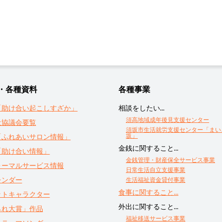
・各種資料
各種事業
「助け合い起こしすざか」
相談をしたい...
須高地域成年後見支援センター
祉協議会要覧
須坂市生活就労支援センター「まい
坂」
「ふれあいサロン情報」
金銭に関すること...
「助け合い情報」
金銭管理・財産保全サービス事業
ォーマルサービス情報
日常生活自立支援事業
レンダー
生活福祉資金貸付事業
食事に関すること...
ットキャラクター
外出に関すること...
られ大賞」作品
福祉移送サービス事業