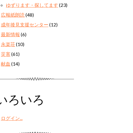
ゆずります・探してます
(23)
広報紙朗読
(48)
成年後見支援センター
(12)
最新情報
(6)
永楽荘
(10)
災害
(61)
献血
(14)
いろいろ
ログイン...