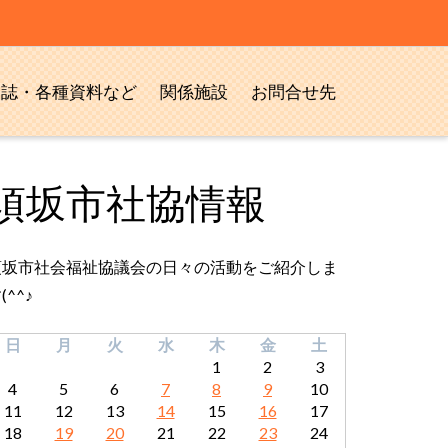
報誌・各種資料など
関係施設
お問合せ先
須坂市社協情報
須坂市社会福祉協議会の日々の活動をご紹介しま
(^^♪
日
月
火
水
木
金
土
1
2
3
4
5
6
7
8
9
10
11
12
13
14
15
16
17
18
19
20
21
22
23
24