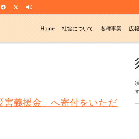
Home
社協について
各種事業
広
す
災害義援金」へ寄付をいただ