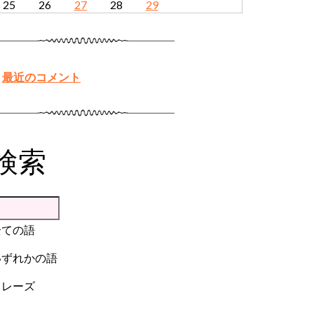
25
26
27
28
29
最近のコメント
検索
全ての語
いずれかの語
フレーズ