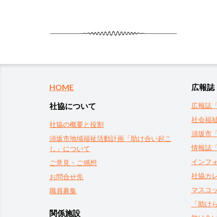
HOME
広報誌
社協について
広報誌
社会福
社協の概要と役割
須坂市
須坂市地域福祉活動計画「助け合い起こ
情報誌
し」について
インフ
ご意見・ご感想
社協カ
お問合せ先
マスコ
職員募集
「助け
関係施設