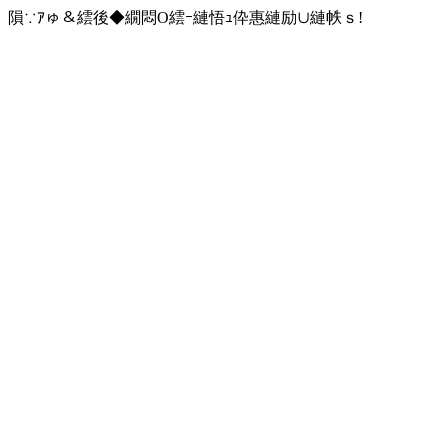
隕∵ｱゅ＆繧後◆繝悶Ο繧ｰ縺悟ｭ伜惠縺励∪縺帙ｓ!