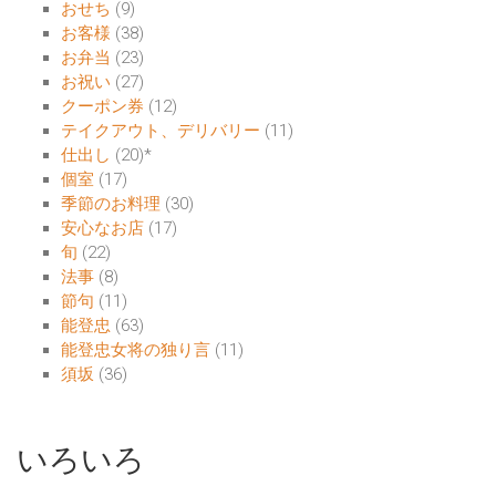
おせち
(9)
お客様
(38)
お弁当
(23)
お祝い
(27)
クーポン券
(12)
テイクアウト、デリバリー
(11)
仕出し
(20)
*
個室
(17)
季節のお料理
(30)
安心なお店
(17)
旬
(22)
法事
(8)
節句
(11)
能登忠
(63)
能登忠女将の独り言
(11)
須坂
(36)
いろいろ