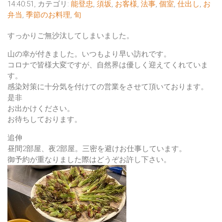
14:40:51, カテゴリ:
能登忠
,
須坂
,
お客様
,
法事
,
個室
,
仕出し
,
お
弁当
,
季節のお料理
,
旬
すっかりご無沙汰してしまいました。
山の幸が付きました。いつもより早い訪れです。
コロナで皆様大変ですが、自然界は優しく迎えてくれていま
す。
感染対策に十分気を付けての営業をさせて頂いております。
是非
お出かけください。
お待ちしております。
追伸
昼間2部屋、夜2部屋。三密を避けお仕事しています。
御予約が重なりました際はどうぞお許し下さい。