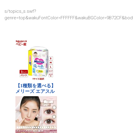
s/topics_s.swf?
genre=top&wakuFontColor=FFFFFF&wakuBGColor=9B72CF&body