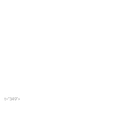
t="349">