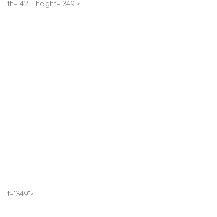
th="425" height="349">
t="349">