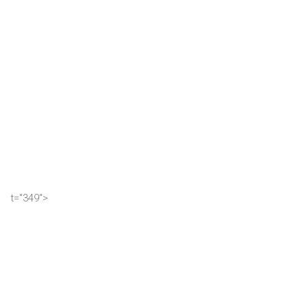
t="349">