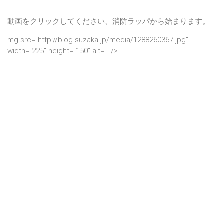
動画をクリックしてください、消防ラッパから始まります。
mg src="http://blog.suzaka.jp/media/1288260367.jpg"
width="225" height="150" alt="" />