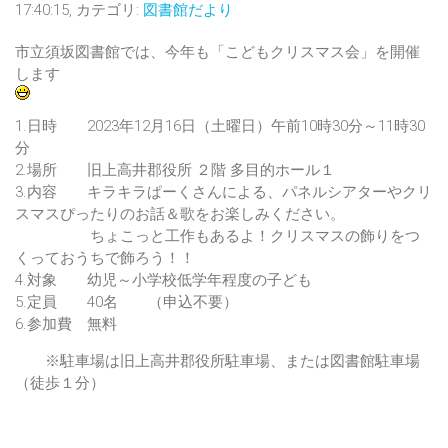
17:40:15, カテゴリ:
図書館だより
市立須坂図書館では、今年も「こどもクリスマス会」を開催
します
1.日時 2023年12月16日（土曜日）午前10時30分～11時30
分
2.場所 旧上高井郡役所 ２階 多目的ホール１
3.内容 キラキラぱーくさんによる、パネルシアターやクリ
スマスぴったりのお話＆歌をお楽しみください。
ちょこっと工作もあるよ！クリスマスの飾りをつ
くっておうちで飾ろう！！
4.対象 幼児～小学校低学年程度の子ども
5.定員 40名 （申込不要）
6.参加費 無料
※駐車場は旧上高井郡役所駐車場、または図書館駐車場
（徒歩１分）