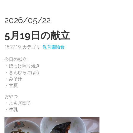
2026/05/22
5月19日の献立
15:27:19, カテゴリ:
保育園給食
今日の献立
・ほっけ照り焼き
・きんぴらごぼう
・みそ汁
・甘夏
おやつ
・よもぎ団子
・牛乳