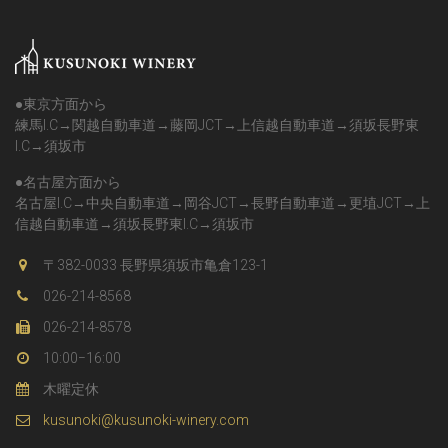
●東京方面から
練馬I.C→関越自動車道→藤岡JCT→上信越自動車道→須坂長野東
I.C→須坂市
●名古屋方面から
名古屋I.C→中央自動車道→岡谷JCT→長野自動車道→更埴JCT→上
信越自動車道→須坂長野東I.C→須坂市
〒382-0033 長野県須坂市亀倉123-1
026-214-8568
026-214-8578
10:00−16:00
木曜定休
kusunoki@kusunoki-winery.com