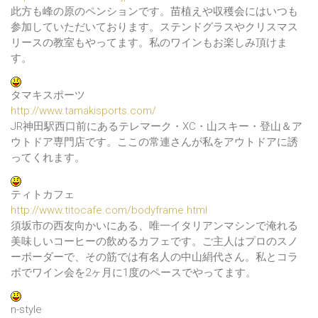
此方も峰の原のペンションです。苗植えや収穫会にはいつも
参加していただいております。ステンドグラスやクリスマス
リースの教室もやってます。私のワインもお楽しみ頂けま
す。
タマキスポーツ
http://www.tamakisports.com/
JR神田駅西口前にあるテレマーク・XC・山スキー・登山＆ア
ウトドア専門店です。ここの常連さんが私をアウトドアに誘
ってくれます。
ティトカフェ
http://www.titocafe.com/bodyframe.html
須坂市の西友向かいにある、唯一イタリアンマシンで淹れる
美味しいコーヒーの飲めるカフェです。ご主人はプロのスノ
ーボーダーで、その筋では有名人の中山絹代さん。私とコラ
ボでワイン会を2ヶ月に1度のペースでやってます。
n-style