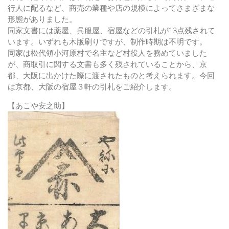
行人に配るなど、商売の業種や店の規模によってさまざまな
形態がありました。
同家文書には薬屋、呉服屋、宿屋などの引札が13点残されて
います。いずれも木版刷りですが、制作時期は不明です。
同家は松代領小河原村で名主など村役人を務めていました
が、商取引に関する文書も多く残されていることから、京
都、大阪に出かけた際に渡されたものと考えられます。今回
は京都、大阪の宿屋３軒の引札をご紹介します。
【あこや安之助】