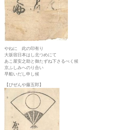
やねに 此の印有り
大坂宿日本はし北つめにて
あこ屋安之助と御たずね下さるべく候
京ふしみへのり合い
早船いだし申し候
【びぜんや藤五郎】