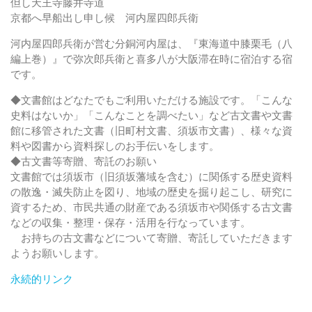
但し天王寺藤井寺道
京都へ早船出し申し候 河内屋四郎兵衛
河内屋四郎兵衛が営む分銅河内屋は、『東海道中膝栗毛（八
編上巻）』で弥次郎兵衛と喜多八が大阪滞在時に宿泊する宿
です。
◆文書館はどなたでもご利用いただける施設です。「こんな
史料はないか」「こんなことを調べたい」など古文書や文書
館に移管された文書（旧町村文書、須坂市文書）、様々な資
料や図書から資料探しのお手伝いをします。
◆古文書等寄贈、寄託のお願い
文書館では須坂市（旧須坂藩域を含む）に関係する歴史資料
の散逸・滅失防止を図り、地域の歴史を掘り起こし、研究に
資するため、市民共通の財産である須坂市や関係する古文書
などの収集・整理・保存・活用を行なっています。
お持ちの古文書などについて寄贈、寄託していただきます
ようお願いします。
永続的リンク