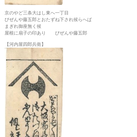
京のやど三条大はし東へ一丁目
びぜんや藤五郎とおたずね下され候らへば
まぎれ御座無く候
屋根に扇子の印あり びぜんや藤五郎
【河内屋四郎兵衛】