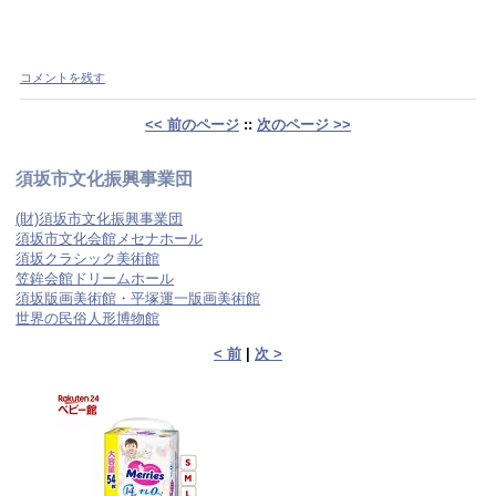
コメントを残す
<< 前のページ
::
次のページ >>
須坂市文化振興事業団
(財)須坂市文化振興事業団
須坂市文化会館メセナホール
須坂クラシック美術館
笠鉾会館ドリームホール
須坂版画美術館・平塚運一版画美術館
世界の民俗人形博物館
< 前
|
次 >