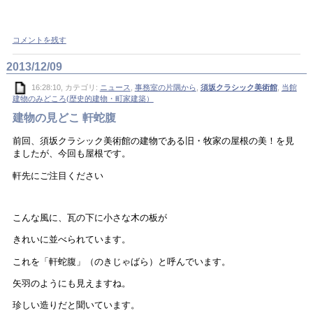
コメントを残す
2013/12/09
16:28:10, カテゴリ:
ニュース
,
事務室の片隅から
,
須坂クラシック美術館
,
当館
建物のみどころ(歴史的建物・町家建築）
建物の見どこ 軒蛇腹
前回、須坂クラシック美術館の建物である旧・牧家の屋根の美！を見
ましたが、今回も屋根です。
軒先にご注目ください
こんな風に、瓦の下に小さな木の板が
きれいに並べられています。
これを「軒蛇腹」（のきじゃばら）と呼んでいます。
矢羽のようにも見えますね。
珍しい造りだと聞いています。