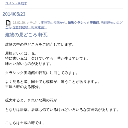
コメントを残す
2014/05/23
18:02:29, カテゴリ:
事務室の片隅から
,
須坂クラシック美術館
,
当館建物のみど
ころ(歴史的建物・町家建築）
建物の見どころ 軒瓦
建物の中の見どころをご紹介しています。
屋根といえば、瓦。
特に古い瓦は、欠けていても、苔が生えていても、
味わい深いものがあります。
クラシック美術館の軒瓦に注目してみます。
よく見ると隣、同士でも模様が、違うことがありますよ。
主屋の軒のある部分。
拡大すると、きれいな菊の花が
となりは唐草。唐草も似ているけれどいろいろな雰囲気があります。
こちらは土蔵の軒です。