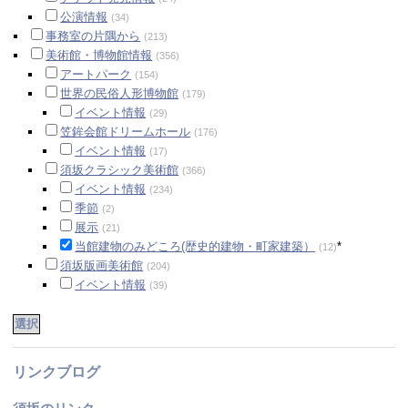
公演情報
(34)
事務室の片隅から
(213)
美術館・博物館情報
(356)
アートパーク
(154)
世界の民俗人形博物館
(179)
イベント情報
(29)
笠鉾会館ドリームホール
(176)
イベント情報
(17)
須坂クラシック美術館
(366)
イベント情報
(234)
季節
(2)
展示
(21)
当館建物のみどころ(歴史的建物・町家建築）
*
(12)
須坂版画美術館
(204)
イベント情報
(39)
リンクブログ