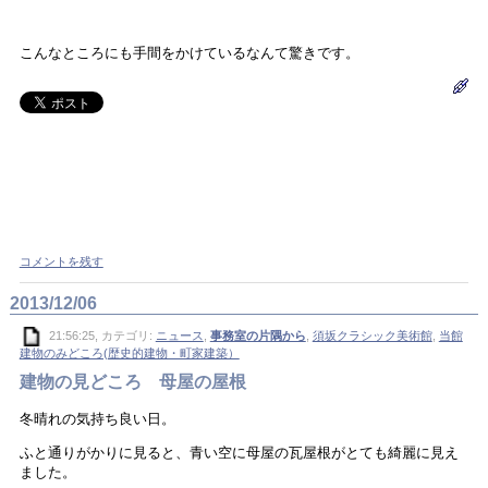
こんなところにも手間をかけているなんて驚きです。
コメントを残す
2013/12/06
21:56:25, カテゴリ:
ニュース
,
事務室の片隅から
,
須坂クラシック美術館
,
当館
建物のみどころ(歴史的建物・町家建築）
建物の見どころ 母屋の屋根
冬晴れの気持ち良い日。
ふと通りがかりに見ると、青い空に母屋の瓦屋根がとても綺麗に見え
ました。