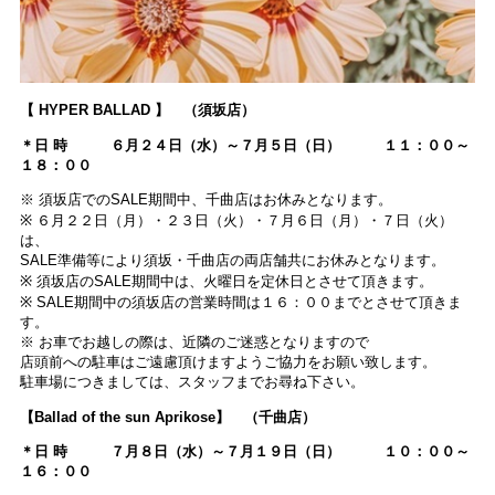
【 HYPER BALLAD 】 （須坂店）
＊日 時 ６月２４日（水）～７月５日（日） １１：００～
１８：００
※ 須坂店でのSALE期間中、千曲店はお休みとなります。
※ ６月２２日（月）・２３日（火）・７月６日（月）・７日（火）
は、
SALE準備等により須坂・千曲店の両店舗共にお休みとなります。
※ 須坂店のSALE期間中は、火曜日を定休日とさせて頂きます。
※ SALE期間中の須坂店の営業時間は１６：００までとさせて頂きま
す。
※ お車でお越しの際は、近隣のご迷惑となりますので
店頭前への駐車はご遠慮頂けますようご協力をお願い致します。
駐車場につきましては、スタッフまでお尋ね下さい。
【Ballad of the sun Aprikose】 （千曲店）
＊日 時 ７月８日（水）～７月１９日（日） １０：００～
１６：００