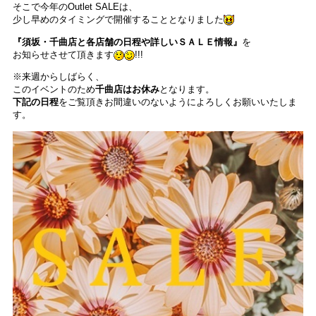
そこで今年のOutlet SALEは、
少し早めのタイミングで開催することとなりました
『須坂・千曲店と各店舗の日程や詳しいＳＡＬＥ情報』
を
お知らせさせて頂きます
!!!
※来週からしばらく、
このイベントのため
千曲店はお休み
となります。
下記の日程
をご覧頂きお間違いのないようによろしくお願いいたしま
す。