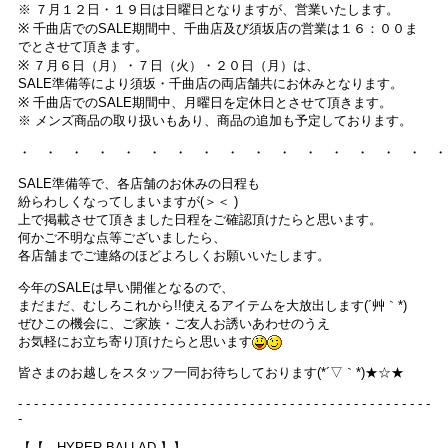
※ ７月１２日・１９日は日曜日となりますが、営業いたします。
※ 千曲店でのSALE期間中、千曲店及び須坂店の営業は１６：００ま
でとさせて頂きます。
※ ７月６日（月）・７日（火）・２０日（月）は、
SALE準備等により須坂・千曲店の両店舗共にお休みとなります。
※ 千曲店でのSALE期間中、月曜日を定休日とさせて頂きます。
※ メンズ商品の取り扱いもあり、商品の追加も予定しております。
・ ・ ・ ・ ・ ・ ・ ・ ・ ・ ・ ・ ・ ・ ・ ・ ・
SALE準備等で、各店舗のお休みの日程も
紛らわしくなってしまいますが(＞＜ )
上で掲載させて頂きました日程をご確認頂けたらと思います。
何かご不明な点等ございましたら、
各店舗までご連絡のほどよろしくお願いいたします。
今年のSALEは早い開催となるので、
まだまだ、むしろこれから!!使えるアイテムを大放出します(´艸｀*)
ぜひこの機会に、ご家族・ご友人お誘いあわせのうえ
お気軽にお立ち寄り頂けたらと思います
皆さまのお越しをスタッフ一同お待ちしております(*´▽｀*)★☆★
- - - - - - - - - - - - - - - - - - - - - - - - - - - - - - - - - - - - - - - - - - - - - - - - - - - -
-
【【 HYPER BALLAD 】】