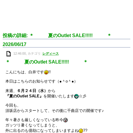
投稿の詳細: ＊ 夏のOutlet SALE!!!!! ＊
2026/06/17
12:46:00, カテゴリ:
レディース
＊ 夏のOutlet SALE!!!!! ＊
こんにちは、白井です
!!
本日はこちらのお知らせです（●＾o＾●）
来週、
６月２４日（水）
から
『夏のOutlet SALE』
を開催いたします
☆彡
今回も、
須坂店からスタートして、その後に千曲店での開催です♪
年々暑さも厳しくなっている昨今
ガッツリ暑くなってしまうと、
外に出るのも億劫になってしまいますよね
??