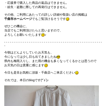
・応援券で購入した商品の返品はできません。
・紛失・盗難に際しての再発行はできません。
その他、ご利用にあたっての詳しい詳細や取扱い店の掲載は
千曲市ホームページ
でもご覧頂けるそうです
ぜひこの機会に、
当店でもご利用頂けたらと思いますので、
よろしくお願いいたします
♪
- - - - - - - - - - - - - - - - - - - - - - - - - - - - - - - - - - - - - - - - - - - - - - - - - - - -
-
今朝はどんよりしていたお天気も、
今になっては少し日も出てきましたね
県内も梅雨入りし、また雨の機会も多くなってくるかとは思うので
お天気の日は貴重に感じます
今日も是非お気軽に須坂・千曲店へご来店ください
それでは、本日のblogです(*´з`)♪