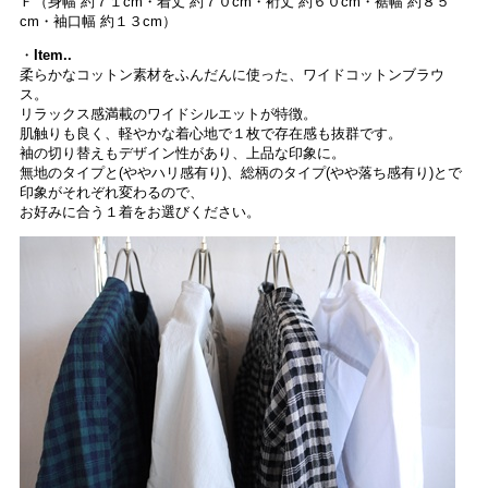
Ｆ（身幅 約７１cm・着丈 約７０cm・裄丈 約６０cm・裾幅 約８５
cm・袖口幅 約１３cm）
・
Item..
柔らかなコットン素材をふんだんに使った、ワイドコットンブラウ
ス。
リラックス感満載のワイドシルエットが特徴。
肌触りも良く、軽やかな着心地で１枚で存在感も抜群です。
袖の切り替えもデザイン性があり、上品な印象に。
無地のタイプと(ややハリ感有り)、総柄のタイプ(やや落ち感有り)とで
印象がそれぞれ変わるので、
お好みに合う１着をお選びください。