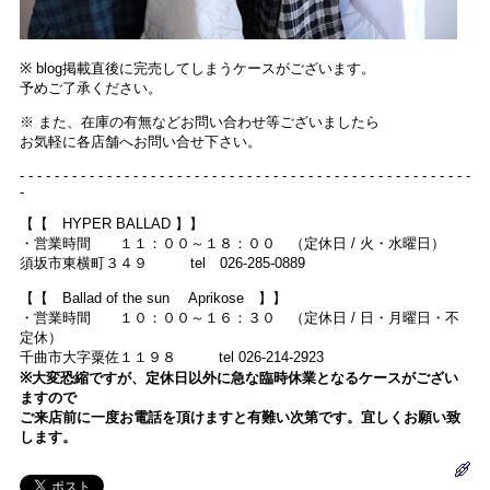
※ blog掲載直後に完売してしまうケースがございます。
予めご了承ください。
※ また、在庫の有無などお問い合わせ等ございましたら
お気軽に各店舗へお問い合せ下さい。
- - - - - - - - - - - - - - - - - - - - - - - - - - - - - - - - - - - - - - - - - - - - - - - - - - - -
-
【【 HYPER BALLAD 】】
・営業時間 １１：００～１８：００ （定休日 / 火・水曜日）
須坂市東横町３４９ tel 026-285-0889
【【 Ballad of the sun Aprikose 】】
・営業時間 １０：００～１６：３０ （定休日 / 日・月曜日・不
定休）
千曲市大字粟佐１１９８ tel 026-214-2923
※大変恐縮ですが、定休日以外に急な臨時休業となるケースがござい
ますので
ご来店前に一度お電話を頂けますと有難い次第です。宜しくお願い致
します。