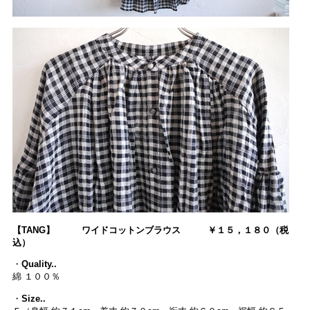
【TANG】 ワイドコットンブラウス ￥１５，１８０（税
込）
・
Quality..
綿 １００％
・
Size..