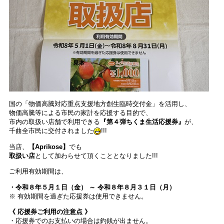
国の「物価高騰対応重点支援地方創生臨時交付金」を活用し、
物価高騰等による市民の家計を応援する目的で、
市内の取扱い店舗で利用できる
『第４弾ちくま生活応援券』
が、
千曲全市民に交付されました
!!!
当店、
【Aprikose】
でも
取扱い店
として加わらせて頂くこととなりました!!!
ご利用有効期間は、
・令和８年５月１日（金） ～ 令和８年８月３１日（月）
※ 有効期間を過ぎた応援券は使用できません。
《 応援券ご利用の注意点 》
・応援券でのお支払いの場合は釣銭が出ません。