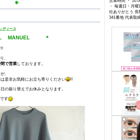
営業時間 ・ 10:0
L ＊
・ 毎週日・月曜
社ありがとう 
341番地 代表
レディース
L MANUEL ＊
!
通り、
時間で営業
しております。
すが、
際は是非お気軽にお立ち寄りください
!!
本日の振り替えでお休みとなります。
gです