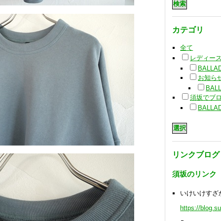
カテゴリ
全て
レディー
BALLA
お知ら
BAL
須坂でブ
BALLA
リンクブログ
須坂のリンク
いけいけすざ
https://blog.s