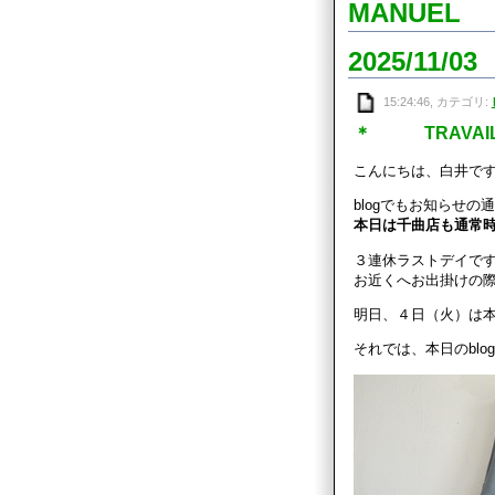
MANUE
2025/11/03
15:24:46, カテゴリ:
＊ TRAVAI
こんにちは、白井です!
blogでもお知らせの
本日は千曲店も通常
３連休ラストデイで
お近くへお出掛けの
明日、４日（火）は
それでは、本日のblo