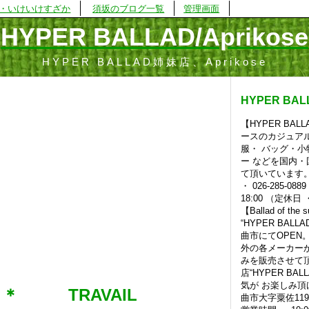
・いけいけすざか
須坂のブログ一覧
管理画面
HYPER BALLAD/Aprikose
HYPER BALLAD姉妹店、Aprikose
HYPER BALL
【HYPER BA
ースのカジュア
服・ バッグ・
ー などを国内
て頂いています。 
・ 026-285-08
18:00 （定休日
【Ballad of the 
“HYPER BAL
曲市にてOPEN
外の各メーカー
みを販売させて
店“HYPER BA
気が お楽しみ頂
: ＊ TRAVAIL
曲市大字粟佐1198 t