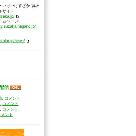
・いけいけすざか 須坂
ルサイト
uzaka.jp/
ームページ
ty.suzaka.nagano.jp/
uzaka.jp/news/
の配信
稿
,
コメント
稿
,
コメント
稿
,
コメント
コメント