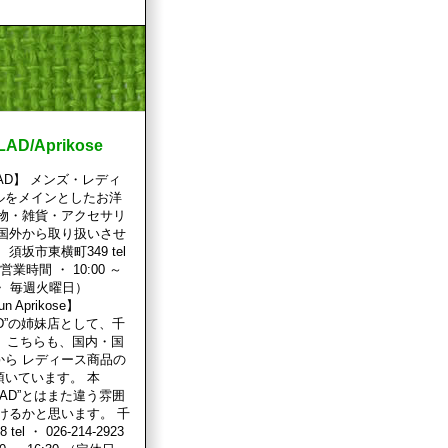
AD/Aprikose
LLAD】 メンズ・レディ
ルをメインとしたお洋
小物・雑貨・アクセサリ
・国外から取り扱いさせ
須坂市東横町349 tel
89 営業時間 ・ 10:00 ～
 ・ 毎週火曜日）
sun Aprikose】
LAD”の姉妹店として、千
。 こちらも、国内・国
から レディース商品の
頂いています。 本
LLAD”とはまた違う雰囲
けるかと思います。 千
el ・ 026-214-2923