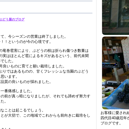
ぶどう屋のブログ
して、今シーズンの営業は終了しました。
ー！！というのが今の心境です。
の竜巻雹害により、ぶどうの枝は折られ傷つき数量は
の実はほとんど雹によるキズがあるという、前代未聞
年でした。
8月良いものに育てと願い栽培しました。
ぶりではあるものの、甘くフレッシュな当園のぶどう
と思います。
ば品質の良いものが採れました。
を一番痛感しました。
目の前が真っ暗になりましたが、それでも諦めず努力す
した。
能なことは起こるでしょう。
お客様に愛され
ことが大切で、この地域でこれからも前向きに栽培をし
四代目40歳厄年
ブログです。