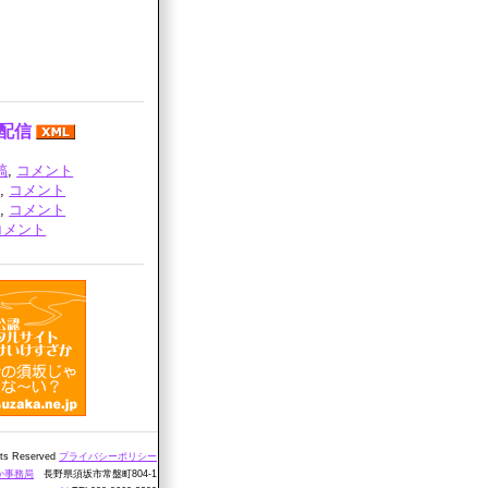
の配信
稿
,
コメント
稿
,
コメント
稿
,
コメント
コメント
ts Reserved
プライバシーポリシー
か事務局
長野県須坂市常盤町804-1