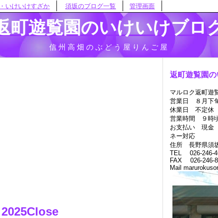
・いけいけすざか
須坂のブログ一覧
管理画面
返町遊覧園のいけいけブロ
信州高畑のぶどう屋りんご屋
返町遊覧園の
マルロク返町遊
営業日 ８月下
休業日 不定休
営業時間 ９時
お支払い 現金
ネー対応
住所 長野県須坂市
TEL 026-246-4
FAX 026-246-8
Mail marurokuso
025Close