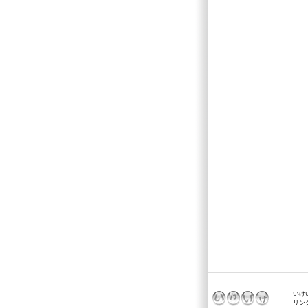
いけ
リン