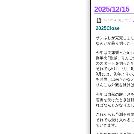
2025/12/15
17:52:54, カテゴリ:
2025Close
サンふじが完売しま
なんとか乗り切った
今年は突如襲った5月
例年比2割減、りんご
のスタートを切った
それでも6月、7月、
9月には、例年より小
をお届け出来たかな
りんごも外観を除け
今年は自然の厳しさ
雹害を受けたときは
ればなんとかなりま
これからも予測不可
それでも受け入れる
ていきます。