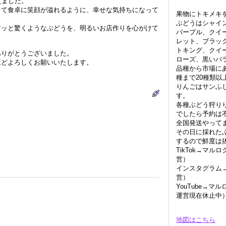
えました。
して食卓に笑顔が溢れるように、幸せな気持ちになって
果物にトキメキ
ぶどうはシャイ
アッと驚くようなぶどうを、明るいお店作りを心がけて
パープル、クイ
。
レット、ブラッ
トキング、クイ
ありがとうございました。
ローズ、黒いバ
ほどよろしくお願いいたします。
品種から市場に
種まで20種類以
りんごはサンふ
す。
各種ぶどう狩り
でしたら予約は
全国発送やって
その日に採れた
するので鮮度は
TikTok→マ
営）
インスタグラム
営）
YouTube→
運営現在休止中
地図はこちら