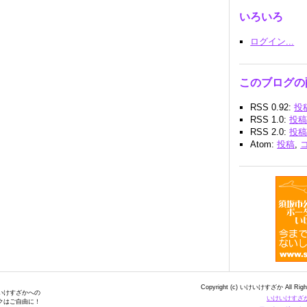
いろいろ
ログイン...
このブログ
RSS 0.92:
投
RSS 1.0:
投
RSS 2.0:
投
Atom:
投稿
,
Copyright (c) いけいけすざか All Righ
いけすざかへの
いけいけすざ
クはご自由に！