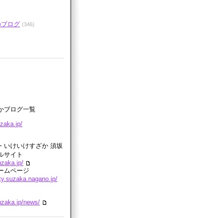
のブログ
(346)
かブログ一覧
uzaka.jp/
・いけいけすざか 須坂
ルサイト
uzaka.jp/
ームページ
ty.suzaka.nagano.jp/
uzaka.jp/news/