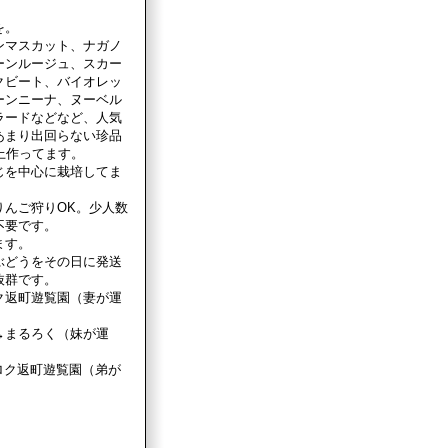
を。
ンマスカット、ナガノ
ーンルージュ、スカー
クビート、バイオレッ
ーンニーナ、ヌーベル
ラードなどなど、人気
あまり出回らない珍品
上作ってます。
じを中心に栽培してま
りんご狩りOK。少人数
不要です。
ます。
ぶどうをその日に発送
抜群です。
ルロク返町遊覧園（妻が運
→まるろく（妹が運
マルロク返町遊覧園（弟が
）